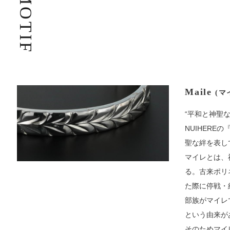
MOTIF
Maile
(マ
“平和と神聖な
NUIHERE
聖な絆を表し
マイレとは、
る。古来ポリ
た際に停戦・
部族がマイレ
という由来が
そのためマイ