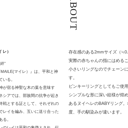
ABOUT
イレ)
存在感のある2mmサイズ（≒0
実際の赤ちゃんの指にはめる
絆”
小さいリングなのでチェーン
の『MAILE(マイレ）』は、平和と神
す。
ている。
ピンキーリングとしてもご使
神が宿る神聖な木の葉を意味す
シンプルな形に深い紋様が煌
ネシアでは、部族間の抗争が起き
あるヌイヘレのBABYリング
終戦とする証として、それぞれの
でレイを編み、互いに送り合った
度、手の馴染みが違います。
ある。
レのレイは平和の象徴とされ、伝