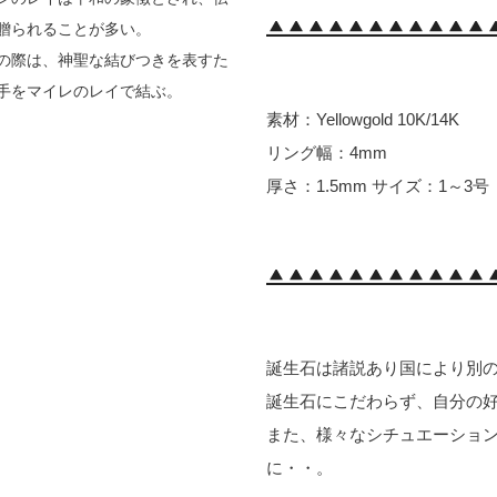
贈られることが多い。
の際は、神聖な結びつきを表すた
手をマイレのレイで結ぶ。
素材：Yellowgold 10K/14K
リング幅：4mm
厚さ：1.5mm サイズ：1～3号
誕生石は諸説あり国により別
誕生石にこだわらず、自分の
また、様々なシチュエーショ
に・・。