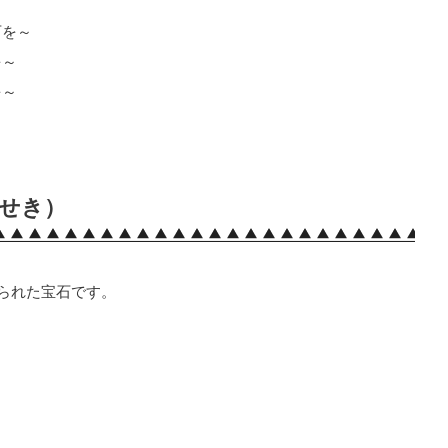
石を～
を～
を～
せき）
てられた宝石です。