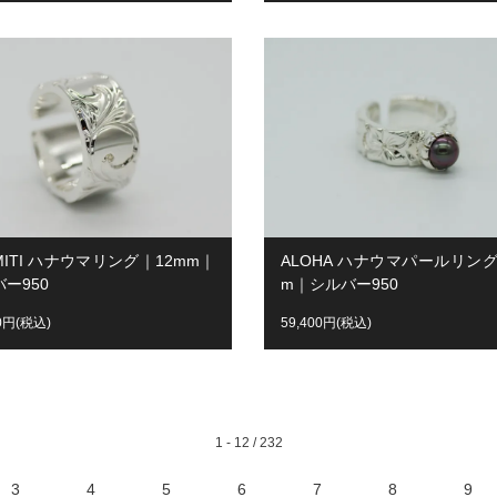
MITI ハナウマリング｜12mm｜
ALOHA ハナウマパールリング
ー950
m｜シルバー950
00円(税込)
59,400円(税込)
1 - 12 / 232
3
4
5
6
7
8
9