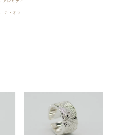
I - アレミティ
A - テ・オラ