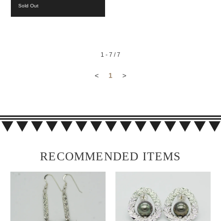
Sold Out
1 - 7 / 7
<
1
>
RECOMMENDED ITEMS