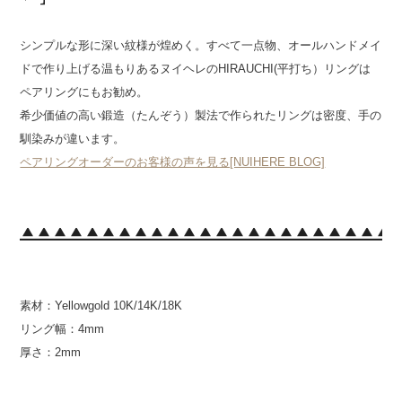
シンプルな形に深い紋様が煌めく。すべて一点物、オールハンドメイ
ドで作り上げる温もりあるヌイヘレのHIRAUCHI(平打ち）リングは
ペアリングにもお勧め。
希少価値の高い鍛造（たんぞう）製法で作られたリングは密度、手の
馴染みが違います。
ペアリングオーダーのお客様の声を見る[NUIHERE BLOG]
素材：Yellowgold 10K/14K/18K
リング幅：4mm
厚さ：2mm