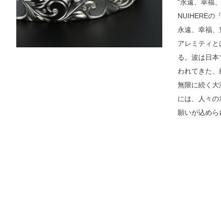
“永遠、幸福、
NUIHERE
永遠、幸福、
アレミティと
る。波は日本
われてきた、
無限に続く大
には、人々の
願いが込めら