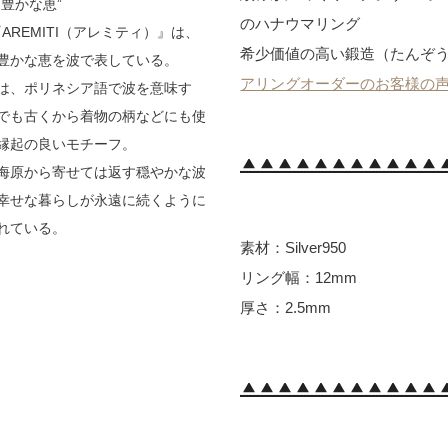
豊かな恵”
のハナウマリング
の『AREMITI（アレミティ）』は、
希少価値の高い鍛造（たんぞ
豊かな恵を波で表している。
アリングオーダーのお客様の声を見る
は、ポリネシア語で波を意味す
でも古くから着物の柄などにも使
縁起の良いモチーフ。
海原から寄せては返す穏やかな波
幸せな暮らしが永遠に続くように
れている。
素材：Silver950
リング幅：12mm
厚さ：2.5mm