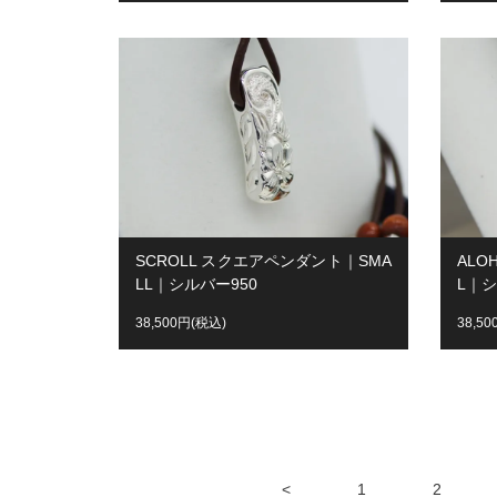
SCROLL スクエアペンダント｜SMA
ALO
LL｜シルバー950
L｜シ
38,500円(税込)
38,5
<
1
2