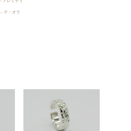
I - アレミティ
A - テ・オラ