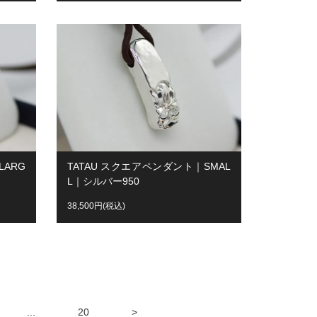
LARG
TATAU スクエアペンダント｜SMAL
L｜シルバー950
38,500円(税込)
...
20
>