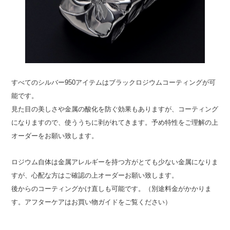
すべてのシルバー950アイテムはブラックロジウムコーティングが可
能です。
見た目の美しさや金属の酸化を防ぐ効果もありますが、コーティング
になりますので、使ううちに剥がれてきます。予め特性をご理解の上
オーダーをお願い致します。
ロジウム自体は金属アレルギーを持つ方がとても少ない金属になりま
すが、心配な方はご確認の上オーダーお願い致します。
後からのコーティングかけ直しも可能です。（別途料金がかかりま
す。アフターケアはお買い物ガイドをご覧ください）