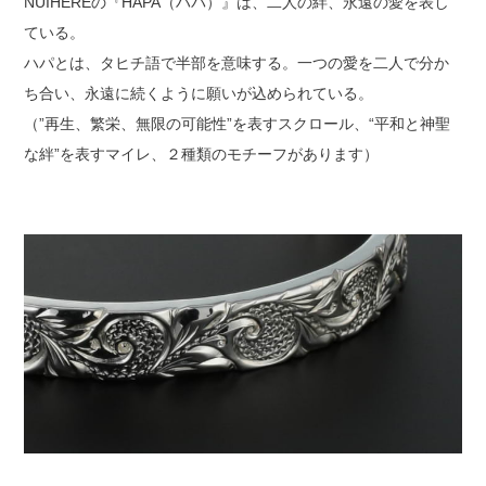
NUIHEREの『HAPA（ハパ）』は、二人の絆、永遠の愛を表し
ている。
ハパとは、タヒチ語で半部を意味する。一つの愛を二人で分か
ち合い、永遠に続くように願いが込められている。
（”再生、繁栄、無限の可能性”を表すスクロール、“平和と神聖
な絆”を表すマイレ、２種類のモチーフがあります）