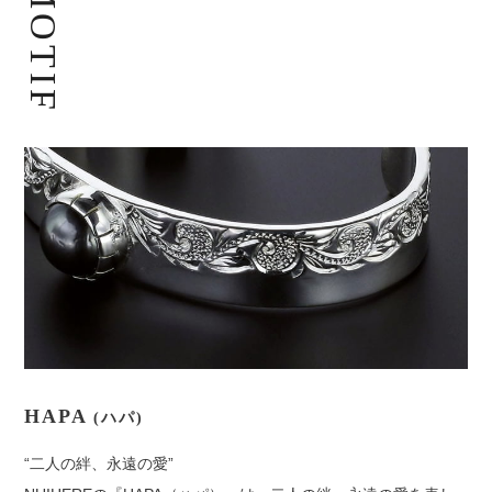
MOTIF
HAPA
(ハパ)
“二人の絆、永遠の愛”