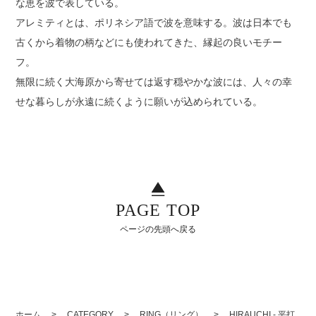
な恵を波で表している。
アレミティとは、ポリネシア語で波を意味する。波は日本でも
古くから着物の柄などにも使われてきた、縁起の良いモチー
フ。
無限に続く大海原から寄せては返す穏やかな波には、人々の幸
せな暮らしが永遠に続くように願いが込められている。
PAGE TOP
ページの先頭へ戻る
ホーム
>
CATEGORY
>
RING（リング）
>
HIRAUCHI - 平打