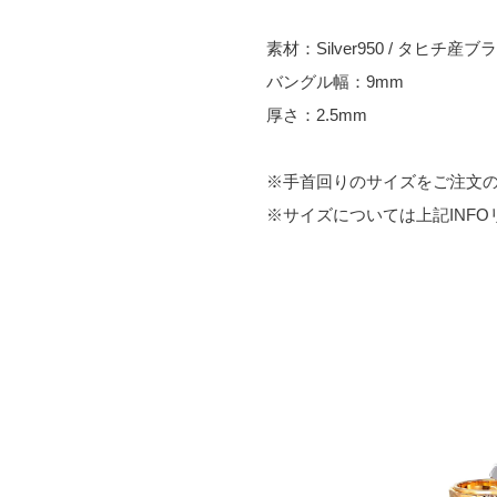
素材：Silver950 / タヒチ産
バングル幅：9mm
厚さ：2.5mm
※手首回りのサイズをご注文
※サイズについては上記INF