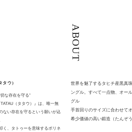
ABOUT
タタウ)
世界を魅了するタヒチ産黒真
ングル。すべて一点物、オー
大切な存在を守る”
グル
の『TATAU（タタウ）』は、唯一無
手首回りのサイズに合わせて
のない存在を守るという願いが込
希少価値の高い鍛造（たんぞ
。
叩く、タトゥーを意味するポリネ