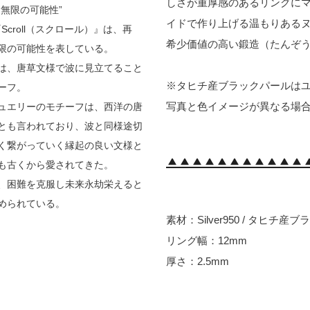
しさが重厚感のあるリングに
、無限の可能性”
イドで作り上げる温もりある
『Scroll（スクロール）』は、再
希少価値の高い鍛造（たんぞ
限の可能性を表している。
は、唐草文様で波に見立てること
※タヒチ産ブラックパールは
ーフ。
写真と色イメージが異なる場
ュエリーのモチーフは、西洋の唐
とも言われており、波と同様途切
く繋がっていく縁起の良い文様と
も古くから愛されてきた。
、困難を克服し未来永劫栄えると
められている。
素材：Silver950 / タヒチ産
リング幅：12mm
厚さ：2.5mm