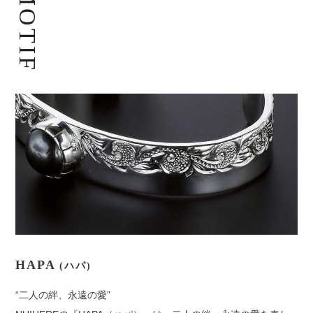
MOTIF
HAPA
(ハパ)
“二人の絆、永遠の愛”