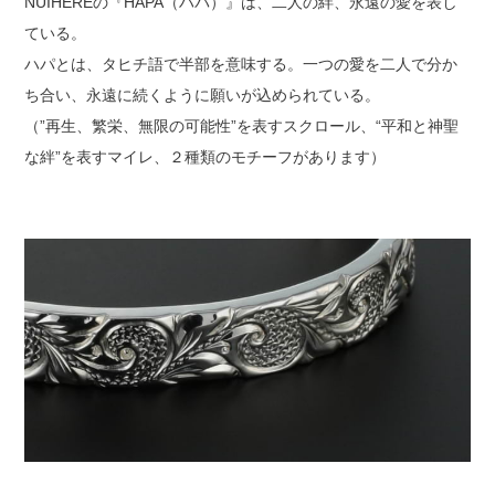
NUIHEREの『HAPA（ハパ）』は、二人の絆、永遠の愛を表し
ている。
ハパとは、タヒチ語で半部を意味する。一つの愛を二人で分か
ち合い、永遠に続くように願いが込められている。
（”再生、繁栄、無限の可能性”を表すスクロール、“平和と神聖
な絆”を表すマイレ、２種類のモチーフがあります）