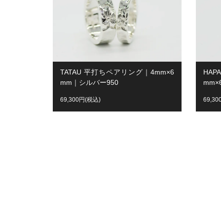
TATAU 平打ちペアリング｜4mm×6
HAP
mm｜シルバー950
mm×
69,300円(税込)
69,3