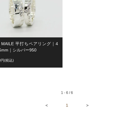
A MAILE 平打ちペアリング｜4
6mm｜シルバー950
00円(税込)
1 - 6 / 6
<
1
>