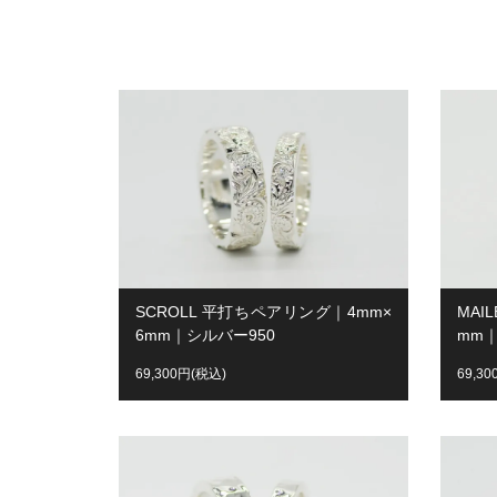
SCROLL 平打ちペアリング｜4mm×
MAI
6mm｜シルバー950
mm｜
69,300円(税込)
69,3