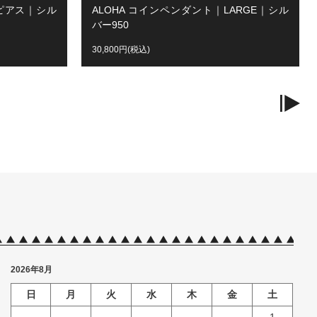
ルピアス｜シル
ALOHA コインペンダント｜LARGE｜シル
バー950
30,800円(税込)
2026年8月
日
月
火
水
木
金
土
1