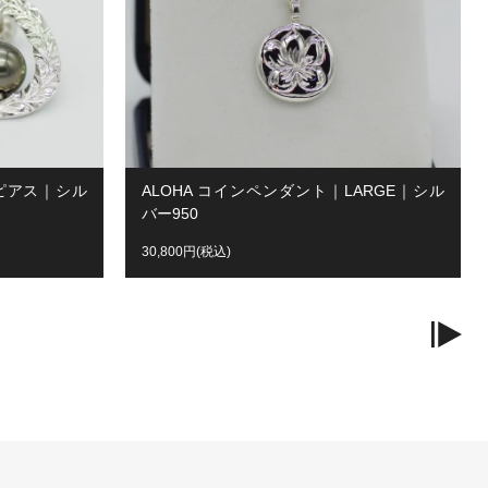
ルピアス｜シル
ALOHA コインペンダント｜LARGE｜シル
バー950
30,800円(税込)