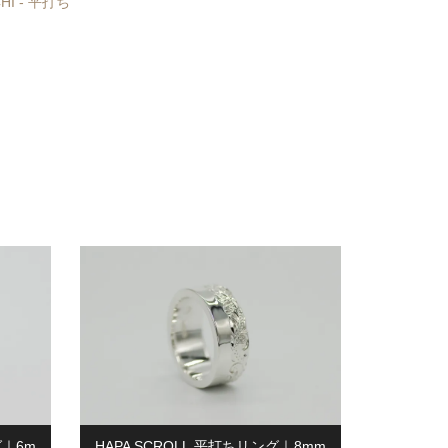
CHI - 平打ち
グ｜6m
HAPA SCROLL 平打ちリング｜8mm