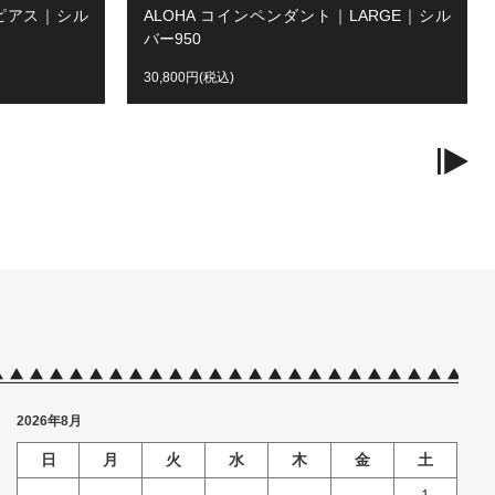
ルピアス｜シル
ALOHA コインペンダント｜LARGE｜シル
バー950
30,800円(税込)
2026年8月
日
月
火
水
木
金
土
1