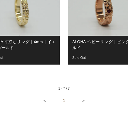
OHA 平打ちリング｜4mm｜イエ
ALOHA ベビーリング｜ピン
ゴールド
ルド
ut
Sold Out
1 - 7 / 7
<
1
>