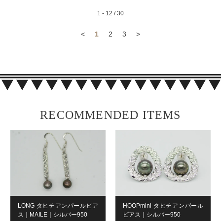
1 - 12 / 30
<
1
2
3
>
RECOMMENDED ITEMS
LONG タヒチアンパールピア
HOOPmini タヒチアンパール
ス｜MAILE｜シルバー950
ピアス｜シルバー950